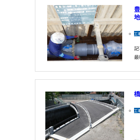
豊
工
記
最
橋
工