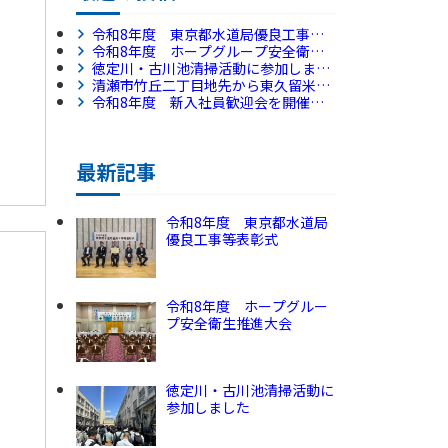
令和8年度 東京都水道局優良工事等
表彰式
令和8年度 ホープグループ安全衛生
推進大会
徳定川・古川池清掃活動に参加しまし
た
清瀬市竹丘二丁目地先から東久留米市
下里一丁目地先間外2か所配水本管
令和8年度 新入社員歓迎会を開催し
（500㎜・400㎜）新設工事
ました
最新記事
令和8年度 東京都水道局
優良工事等表彰式
令和8年度 ホープグルー
プ安全衛生推進大会
徳定川・古川池清掃活動に
参加しました