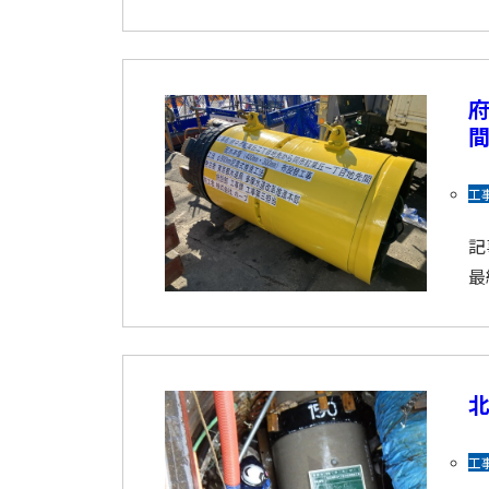
間
工
記
最
工