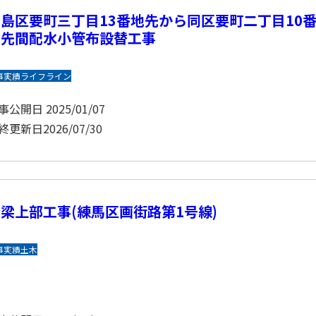
島区要町三丁目13番地先から同区要町二丁目10
地先間配水小管布設替工事
事実績
ライフライン
事公開日
2025/01/07
終更新日
2026/07/30
梁上部工事(練馬区画街路第1号線)
事実績
土木