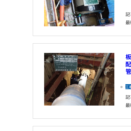
記
最
配
工
記
最