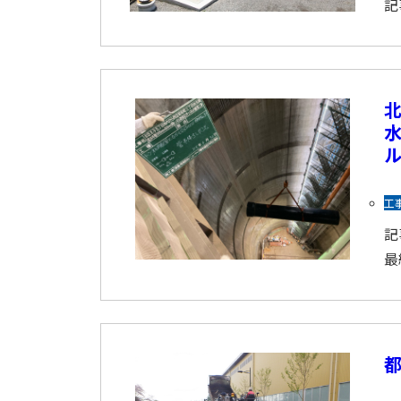
記
水
工
記
最