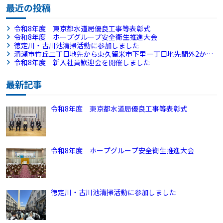
最近の投稿
令和8年度 東京都水道局優良工事等表彰式
令和8年度 ホープグループ安全衛生推進大会
徳定川・古川池清掃活動に参加しました
清瀬市竹丘二丁目地先から東久留米市下里一丁目地先間外2か所
配水本管（500㎜・400㎜）新設工事
令和8年度 新入社員歓迎会を開催しました
最新記事
令和8年度 東京都水道局優良工事等表彰式
令和8年度 ホープグループ安全衛生推進大会
徳定川・古川池清掃活動に参加しました