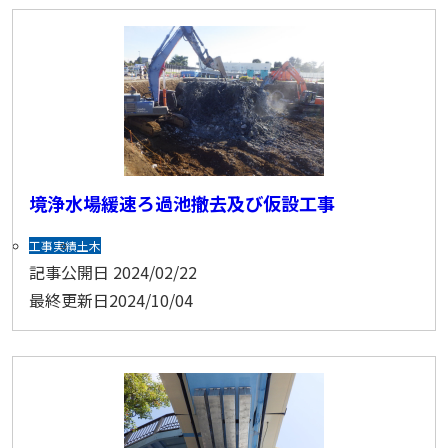
境浄水場緩速ろ過池撤去及び仮設工事
工事実績
土木
記事公開日
2024/02/22
最終更新日
2024/10/04