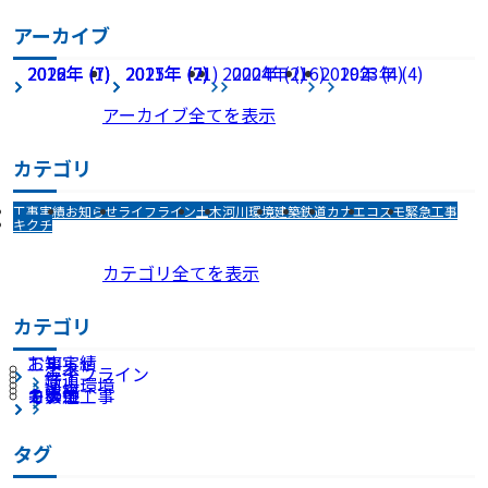
アーカイブ
2026年 (7)
2022年 (1)
2018年 (7)
2025年 (21)
2021年 (7)
2017年 (2)
2020年 (2)
2024年 (16)
2019年 (4)
2023年 (4)
アーカイブ全てを表示
カテゴリ
工事実績
お知らせ
ライフライン
土木
河川環境
建築
鉄道
カナエ
コスモ
緊急工事
キクチ
カテゴリ全てを表示
カテゴリ
お知らせ
工事実績
土木
ライフライン
鉄道
河川環境
建築
カナエ
コスモ
キクチ
その他
緊急工事
タグ