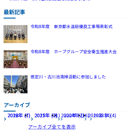
最新記事
令和8年度 東京都水道局優良工事等表彰式
令和8年度 ホープグループ安全衛生推進大会
徳定川・古川池清掃活動に参加しました
アーカイブ
2026年 (7)
2022年 (1)
2018年 (7)
2025年 (21)
2021年 (7)
2017年 (2)
2020年 (2)
2024年 (16)
2019年 (4)
2023年 (4)
アーカイブ全てを表示