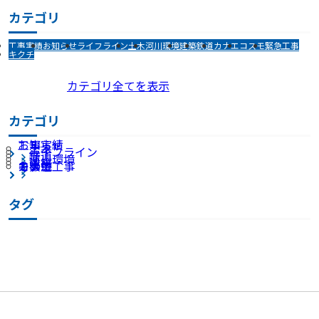
カテゴリ
工事実績
お知らせ
ライフライン
土木
河川環境
建築
鉄道
カナエ
コスモ
緊急工事
キクチ
カテゴリ全てを表示
カテゴリ
お知らせ
工事実績
土木
ライフライン
鉄道
河川環境
建築
カナエ
コスモ
キクチ
その他
緊急工事
タグ