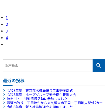
1
2
3
4
最近の投稿
令和8年度 東京都水道局優良工事等表彰式
令和8年度 ホープグループ安全衛生推進大会
徳定川・古川池清掃活動に参加しました
清瀬市竹丘二丁目地先から東久留米市下里一丁目地先間外2か所
配水本管（500㎜・400㎜）新設工事
令和8年度 新入社員歓迎会を開催しました